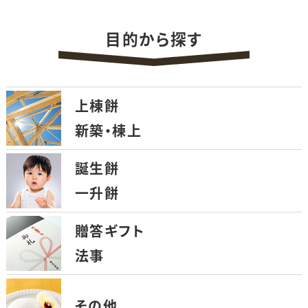
o
o
目的から探す
k
上棟餅
新築・棟上
誕生餅
一升餅
贈答ギフト
法事
その他