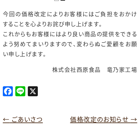
今回の価格改定によりお客様にはご負担をおかけ
することを心よりお詫び申し上げます。
これからもお客様にはより良い商品の提供をできる
よう努めてまいりますので、変わらぬご愛顧をお願
い申し上げます。
株式会社西原食品 竜乃家工場
F
Li
X
a
n
c
e
e
←
ごあいさつ
価格改定のお知らせ
→
b