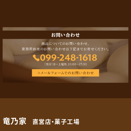
竜乃家
直営店・菓子工場