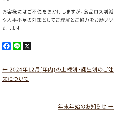
お客様にはご不便をおかけしますが、食品ロス削減
や人手不足の対策としてご理解とご協力をお願いい
たします。
F
Li
X
a
n
c
e
e
←
2024年12月(年内)の上棟餅・誕生餅のご注
b
文について
o
o
k
年末年始のお知らせ
→