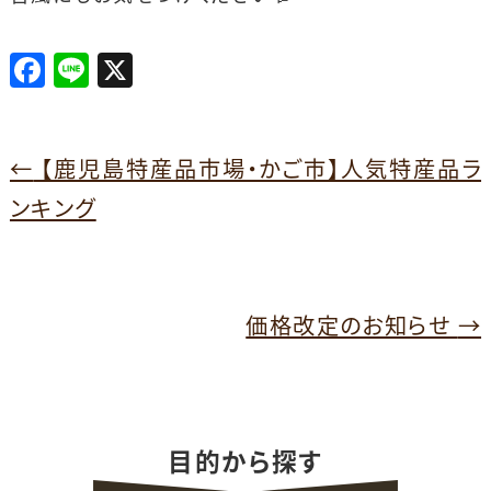
F
Li
X
a
n
c
e
e
←
【鹿児島特産品市場・かご市】人気特産品ラ
b
ンキング
o
o
k
価格改定のお知らせ
→
目的から探す